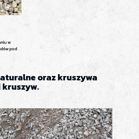
aniu w
udów pod
 naturalne oraz kruszywa
 kruszyw.