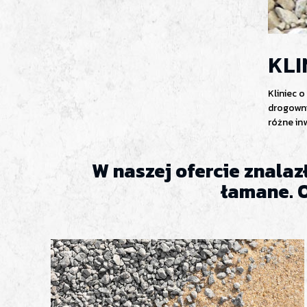
KLI
Kliniec 
drogowni
różne in
W naszej ofercie znalaz
łamane. 