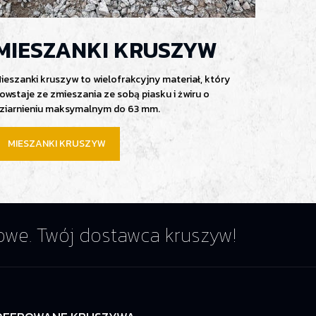
MIESZANKI KRUSZYW
ieszanki kruszyw to wielofrakcyjny materiał, który
owstaje ze zmieszania ze sobą piasku i żwiru o
ziarnieniu maksymalnym do 63 mm.
MIESZANKI KRUSZYW
ogowe. Twój dostawca kruszyw!