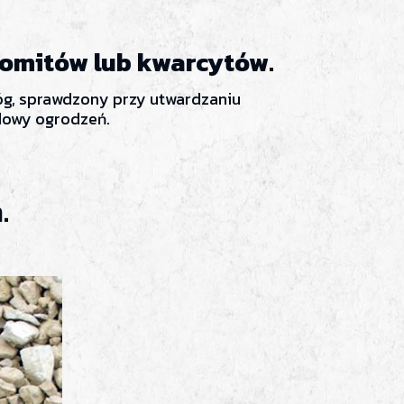
lomitów lub kwarcytów.
óg, sprawdzony przy utwardzaniu
dowy ogrodzeń.
.