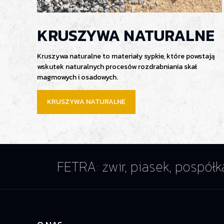
KRUSZYWA NATURALNE
Kruszywa naturalne to materiały sypkie, które powstają
wskutek naturalnych procesów rozdrabniania skał
magmowych i osadowych.
KRUSZYWA NATURALNE
FETRA: żwir, piasek, pospółk