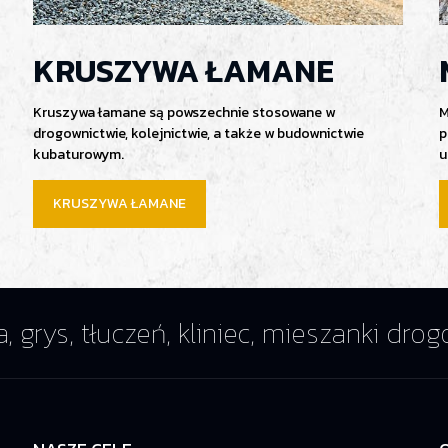
KRUSZYWA ŁAMANE
Kruszywa łamane są powszechnie stosowane w
M
drogownictwie, kolejnictwie, a także w budownictwie
p
kubaturowym.
u
KRUSZYWA ŁAMANE
a, grys, tłuczeń, kliniec, mieszanki dr