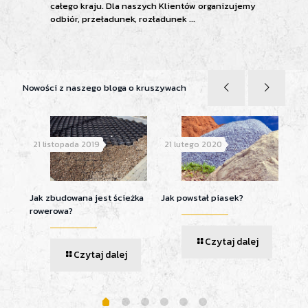
całego kraju. Dla naszych Klientów organizujemy
odbiór, przeładunek, rozładunek ...
Nowości z naszego bloga o kruszywach
21 listopada 2019
21 lutego 2020
21 
Jak zbudowana jest ścieżka
Jak powstał piasek?
Jak
rowerowa?
Czytaj dalej
Czytaj dalej