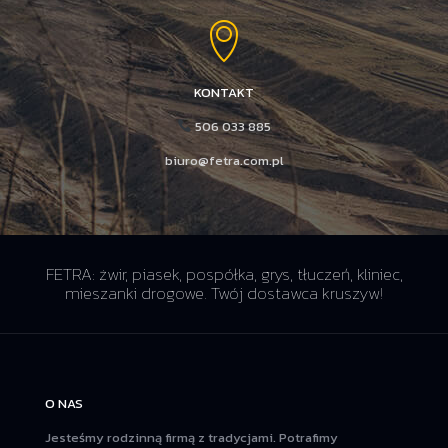
KONTAKT
506 033 885
biuro@fetra.com.pl
FETRA: żwir, piasek, pospółka, grys, tłuczeń, kliniec,
mieszanki drogowe. Twój dostawca kruszyw!
O NAS
Jesteśmy rodzinną firmą z tradycjami. Potrafimy