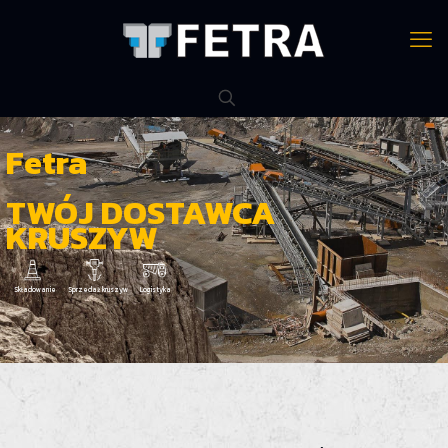
Fetra
TWÓJ DOSTAWCA
KRUSZYW
Składowanie
Sprzedaż kruszyw
Logistyka