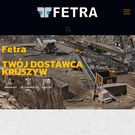
Fetra
TWÓJ DOSTAWCA
KRUSZYW
Składowanie
Sprzedaż kruszyw
Logistyka