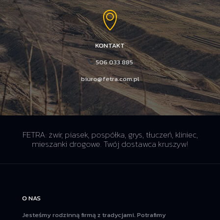
KONTAKT
506 033 885
biuro@fetra.com.pl
FETRA: żwir, piasek, pospółka, grys, tłuczeń, kliniec,
mieszanki drogowe. Twój dostawca kruszyw!
O NAS
Jesteśmy rodzinną firmą z tradycjami. Potrafimy