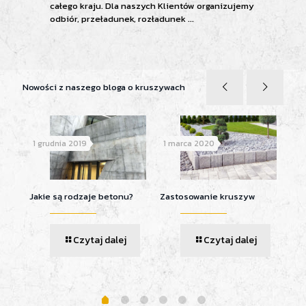
całego kraju. Dla naszych Klientów organizujemy
odbiór, przeładunek, rozładunek ...
Nowości z naszego bloga o kruszywach
1 grudnia 2019
1 marca 2020
14 
tkę?
Jakie są rodzaje betonu?
Zastosowanie kruszyw
Pod
poc
Czytaj dalej
Czytaj dalej