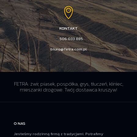
KONTAKT
506 033 885
biuro@fetra.com.pl
FETRA: żwir, piasek, pospółka, grys, tłuczeń, kliniec,
mieszanki drogowe. Twój dostawca kruszyw!
O NAS
Jesteśmy rodzinną firmą z tradycjami. Potrafimy