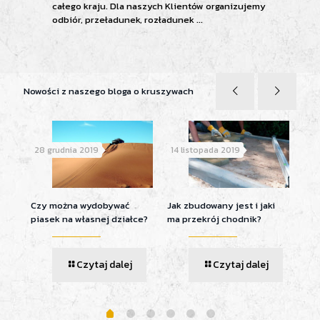
całego kraju. Dla naszych Klientów organizujemy
odbiór, przeładunek, rozładunek ...
Nowości z naszego bloga o kruszywach
28 grudnia 2019
14 listopada 2019
15
Czy można wydobywać
Jak zbudowany jest i jaki
Mie
piasek na własnej działce?
ma przekrój chodnik?
bud
ści
Czytaj dalej
Czytaj dalej