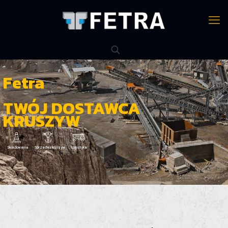
Fetra
TWÓJ DOSTAWCA
KRUSZYW
Składowanie
Sprzedaż kruszyw
Logistyka