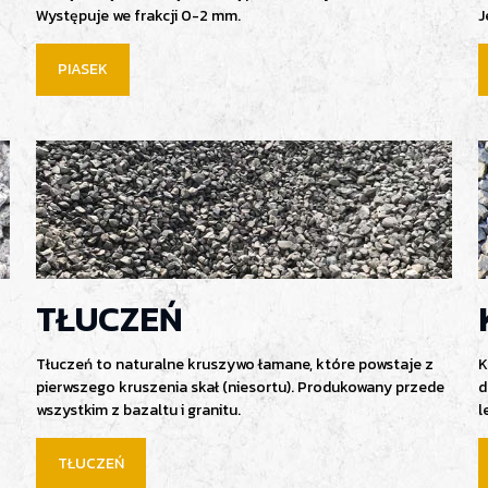
Występuje we frakcji 0-2 mm.
J
PIASEK
TŁUCZEŃ
Tłuczeń to naturalne kruszywo łamane, które powstaje z
K
pierwszego kruszenia skał (niesortu). Produkowany przede
d
wszystkim z bazaltu i granitu.
l
TŁUCZEŃ