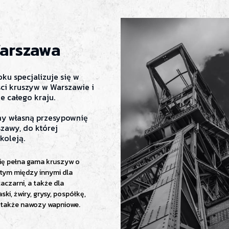
arszawa
ku specjalizuje się w
ci kruszyw w Warszawie i
e całego kraju.
my własną przesypownię
zawy, do której
koleją.
się pełna gama kruszyw o
tym między innymi dla
czarni, a także dla
ki, żwiry, grysy, pospółkę,
 także nawozy wapniowe.