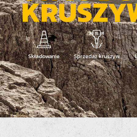
KRUSZY
Składowanie
Sprzedaż kruszyw