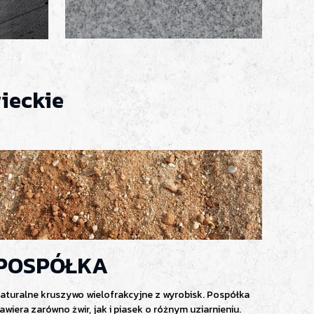
ieckie
POSPÓŁKA
aturalne kruszywo wielofrakcyjne z wyrobisk. Pospółka
awiera zarówno żwir, jak i piasek o różnym uziarnieniu.