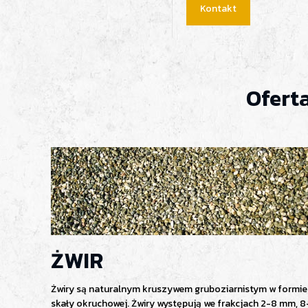
Kontakt
Ofert
ŻWIR
Żwiry są naturalnym kruszywem gruboziarnistym w formie
skały okruchowej. Żwiry występują we frakcjach 2-8 mm, 8