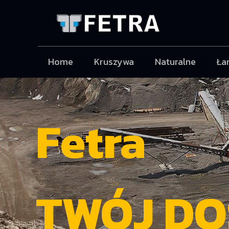
Home
Kruszywa
Naturalne
Ła
Fetra
TWÓJ D