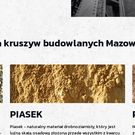
a kruszyw budowlanych Mazow
PIASEK
Piasek - naturalny materiał drobnoziarnisty, który jest
N
-
luźną skałą osadową złożoną przede wszystkim z kwarcu.
z