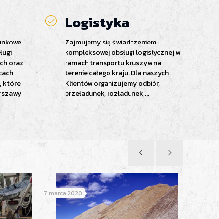
Logistyka
unkowe
Zajmujemy się świadczeniem
ługi
kompleksowej obsługi logistycznej w
ch oraz
ramach transportu kruszyw na
cach
terenie całego kraju. Dla naszych
, które
Klientów organizujemy odbiór,
rszawy.
przeładunek, rozładunek ...
7 marca 2020
28 grudni