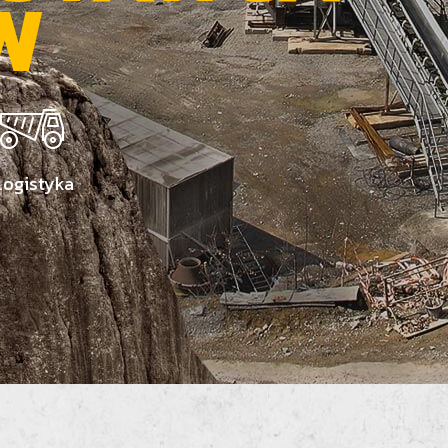
W
Logistyka