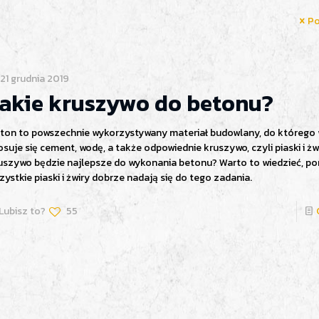
Po
21 grudnia 2019
akie kruszywo do betonu?
ton to powszechnie wykorzystywany materiał budowlany, do którego
osuje się cement, wodę, a także odpowiednie kruszywo, czyli piaski i żwi
uszywo będzie najlepsze do wykonania betonu? Warto to wiedzieć, po
zystkie piaski i żwiry dobrze nadają się do tego zadania.
Lubisz to?
55