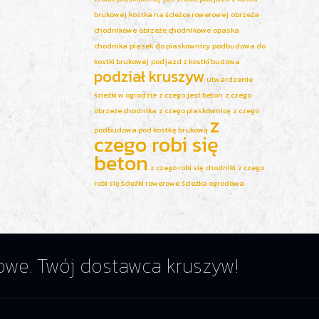
brukowej
kostka na ścieżce rowerowej
obrzeża
chodnikowe
obrzeże chodnikowe
opaska
chodnika
piasek do piaskownicy
podbudowa do
kostki brukowej
podjazd z kostki budowa
podział kruszyw
utwardzenie
ścieżki w ogrodzie
z czego jest beton
z czego
obrzeże chodnika
z czego piaskownicę
z czego
z
podbudowa pod kostkę brukową
czego robi się
beton
z czego robi się chodniki
z czego
robi się ścieżki rowerowe
ścieżka ogrodowa
ogowe. Twój dostawca kruszyw!