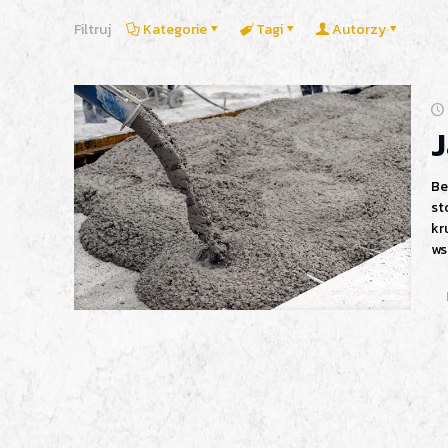
Filtruj
Kategorie
Tagi
Autorzy
J
Be
st
kr
ws