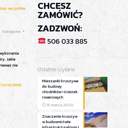
CHCESZ
każ wszystkie
ZAMÓWIĆ?
ZADZWOŃ:
Kategorie
506 033 885
 wykonania
ry. Jakie
nieważ nie
Ostatnio czytane
Mieszanki kruszywa
Czytaj dalej
do budowy
chodników i ścieżek
rowerowych
15 marca 2020
Znaczenie kruszyw
w budownictwie
infrastrukturalnym i