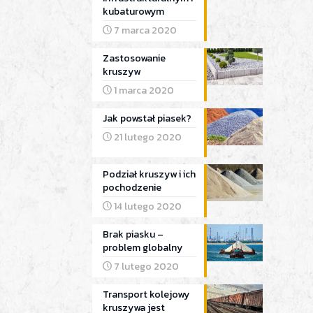
kubaturowym
7 marca 2020
Zastosowanie
kruszyw
1 marca 2020
Jak powstał piasek?
21 lutego 2020
Podział kruszyw i ich
pochodzenie
14 lutego 2020
Brak piasku –
problem globalny
7 lutego 2020
Transport kolejowy
kruszywa jest