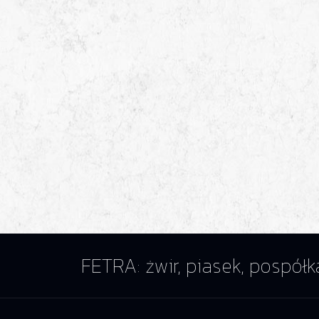
FETRA: żwir, piasek, pospółk