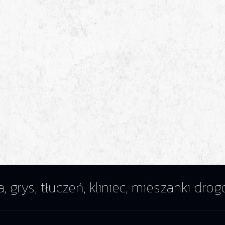
a, grys, tłuczeń, kliniec, mieszanki dr