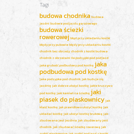
Tagi
budowa chodnika
budowa
jezdni
budowa podjazdu garażowego
budowa ścieżki
rowerowej
błąd przy układaniu kostki
błędy przy pubowie
błędy przy układaniu kostki
chodnik bez obrzeży
chodnik z kostki budowa
chodnik z obrzeżami
ile podsypki pod podjazd
jaka
jaka grubość podbudowy pod kostkę
podbudowa pod kostkę
jaka podsypka pod chodnik
jak buduje się
jezdnię
jak dobrze ułożyć kostkę
jakie kruszywo
jaki
pod kostkę
jaki kamień na ścieżkę
piasek do piaskownicy
jak
kłaść kostkę
jak prawidłowo ułożyć kostkę
jak
układać kostkę
jak ułożyć kostkę brukową
jak
zbudowana jest jezdnia
jak zbudowany jest
chodnik
jak zbudować ścieżkę rowerową
jak
zrobić piaskownicę
jak zrobić podjazd z kostki