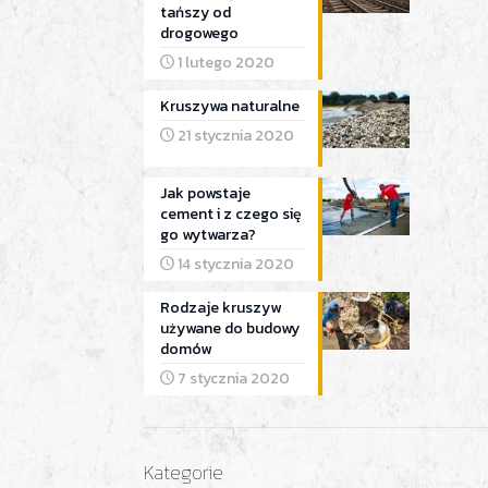
tańszy od
drogowego
1 lutego 2020
Kruszywa naturalne
21 stycznia 2020
Jak powstaje
cement i z czego się
go wytwarza?
14 stycznia 2020
Rodzaje kruszyw
używane do budowy
domów
7 stycznia 2020
Kategorie