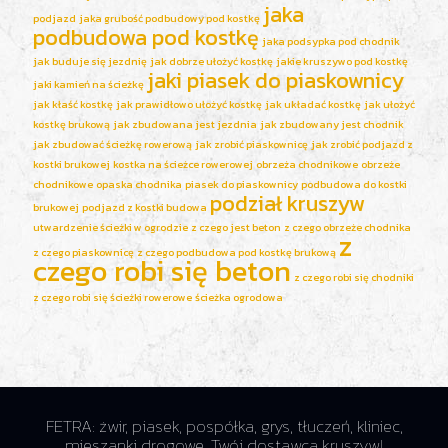
jaka
podjazd
jaka grubość podbudowy pod kostkę
podbudowa pod kostkę
jaka podsypka pod chodnik
jak buduje się jezdnię
jak dobrze ułożyć kostkę
jakie kruszywo pod kostkę
jaki piasek do piaskownicy
jaki kamień na ścieżkę
jak kłaść kostkę
jak prawidłowo ułożyć kostkę
jak układać kostkę
jak ułożyć
kostkę brukową
jak zbudowana jest jezdnia
jak zbudowany jest chodnik
jak zbudować ścieżkę rowerową
jak zrobić piaskownicę
jak zrobić podjazd z
kostki brukowej
kostka na ścieżce rowerowej
obrzeża chodnikowe
obrzeże
chodnikowe
opaska chodnika
piasek do piaskownicy
podbudowa do kostki
podział kruszyw
brukowej
podjazd z kostki budowa
utwardzenie ścieżki w ogrodzie
z czego jest beton
z czego obrzeże chodnika
z
z czego piaskownicę
z czego podbudowa pod kostkę brukową
czego robi się beton
z czego robi się chodniki
z czego robi się ścieżki rowerowe
ścieżka ogrodowa
FETRA: żwir, piasek, pospółka, grys, tłuczeń, kliniec,
mieszanki drogowe. Twój dostawca kruszyw!