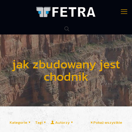
jak zbudowany jest
chodnik
Kategorie
Tagi
Autorzy
Pokaż wszystkie