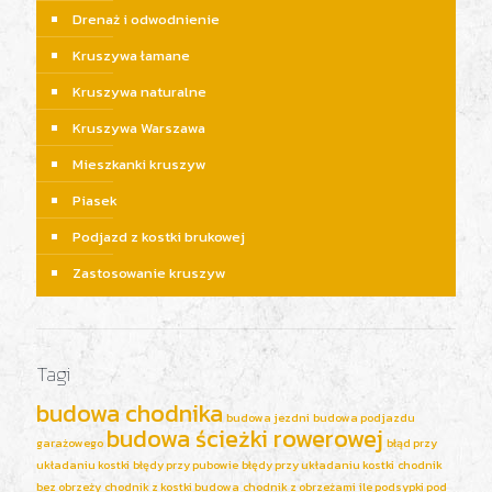
Drenaż i odwodnienie
Kruszywa łamane
Kruszywa naturalne
Kruszywa Warszawa
Mieszkanki kruszyw
Piasek
Podjazd z kostki brukowej
Zastosowanie kruszyw
Tagi
budowa chodnika
budowa jezdni
budowa podjazdu
budowa ścieżki rowerowej
garażowego
błąd przy
układaniu kostki
błędy przy pubowie
błędy przy układaniu kostki
chodnik
bez obrzeży
chodnik z kostki budowa
chodnik z obrzeżami
ile podsypki pod