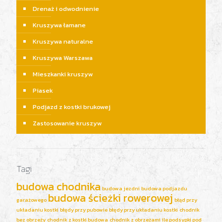
Drenaż i odwodnienie
Kruszywa łamane
Kruszywa naturalne
Kruszywa Warszawa
Mieszkanki kruszyw
Piasek
Podjazd z kostki brukowej
Zastosowanie kruszyw
Tagi
budowa chodnika
budowa jezdni
budowa podjazdu
budowa ścieżki rowerowej
garażowego
błąd przy
układaniu kostki
błędy przy pubowie
błędy przy układaniu kostki
chodnik
bez obrzeży
chodnik z kostki budowa
chodnik z obrzeżami
ile podsypki pod