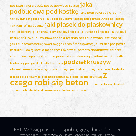
jaka
podjazd
jaka grubość podbudowy pod kostkę
podbudowa pod kostkę
jaka podsypka pod chodnik
jak buduje się jezdnię
jak dobrze ułożyć kostkę
jakie kruszywo pod kostkę
jaki piasek do piaskownicy
jaki kamień na ścieżkę
jak kłaść kostkę
jak prawidłowo ułożyć kostkę
jak układać kostkę
jak ułożyć
kostkę brukową
jak zbudowana jest jezdnia
jak zbudowany jest chodnik
jak zbudować ścieżkę rowerową
jak zrobić piaskownicę
jak zrobić podjazd z
kostki brukowej
kostka na ścieżce rowerowej
obrzeża chodnikowe
obrzeże
chodnikowe
opaska chodnika
piasek do piaskownicy
podbudowa do kostki
podział kruszyw
brukowej
podjazd z kostki budowa
utwardzenie ścieżki w ogrodzie
z czego jest beton
z czego obrzeże chodnika
z
z czego piaskownicę
z czego podbudowa pod kostkę brukową
czego robi się beton
z czego robi się chodniki
z czego robi się ścieżki rowerowe
ścieżka ogrodowa
FETRA: żwir, piasek, pospółka, grys, tłuczeń, kliniec,
mieszanki drogowe. Twój dostawca kruszyw!