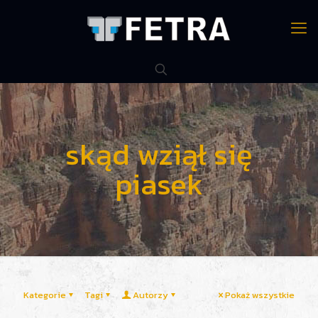
skąd wziął się
piasek
Kategorie
Tagi
Autorzy
Pokaż wszystkie